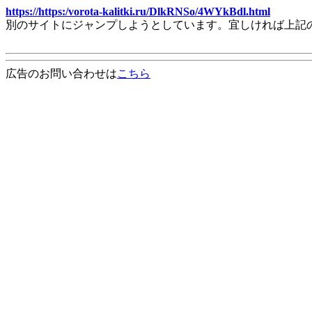
https://https:/vorota-kalitki.ru/DlkRNSo/4WYkBdl.html
別のサイトにジャンプしようとしています。宜しければ上記
広告のお問い合わせは
こちら