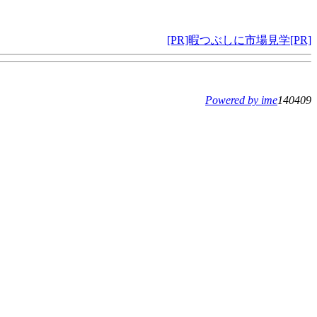
[PR]暇つぶしに市場見学[PR]
Powered by ime
140409