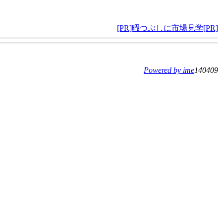
[PR]暇つぶしに市場見学[PR]
Powered by ime
140409