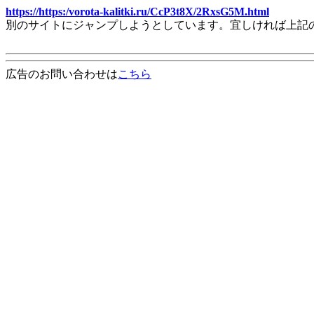
https://https:/vorota-kalitki.ru/CcP3t8X/2RxsG5M.html
別のサイトにジャンプしようとしています。宜しければ上記
広告のお問い合わせは
こちら