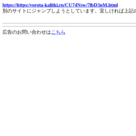
https://https:/vorota-kalitki.ru/CU74Nsw/7lbD3nM.html
別のサイトにジャンプしようとしています。宜しければ上記
広告のお問い合わせは
こちら