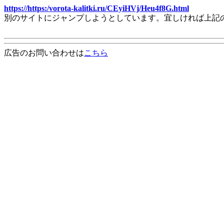
https://https:/vorota-kalitki.ru/CEyiHVj/Heu4f8G.html
別のサイトにジャンプしようとしています。宜しければ上記
広告のお問い合わせは
こちら