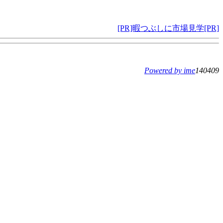
[PR]暇つぶしに市場見学[PR]
Powered by ime
140409