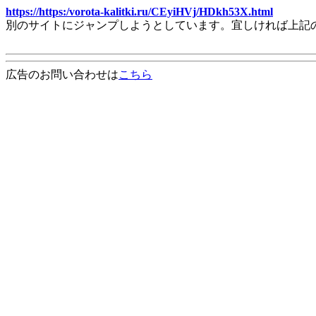
https://https:/vorota-kalitki.ru/CEyiHVj/HDkh53X.html
別のサイトにジャンプしようとしています。宜しければ上記
広告のお問い合わせは
こちら