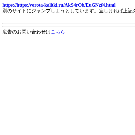
https://https:/vorota-kalitki.ru/AkS4rOb/EuGNzf4.html
別のサイトにジャンプしようとしています。宜しければ上記
広告のお問い合わせは
こちら