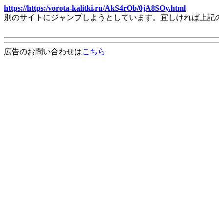
https://https:/vorota-kalitki.ru/AkS4rOb/0jA8SOy.html
別のサイトにジャンプしようとしています。宜しければ上記
広告のお問い合わせは
こちら