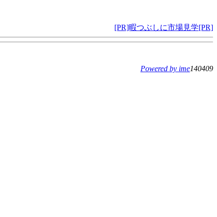
[PR]暇つぶしに市場見学[PR]
Powered by ime
140409