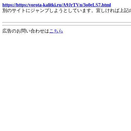
https://https:/vorota-kalitki.ru/A9JrTVn/3o0eLS7.html
別のサイトにジャンプしようとしています。宜しければ上記
広告のお問い合わせは
こちら