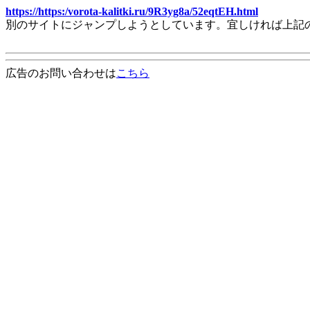
https://https:/vorota-kalitki.ru/9R3yg8a/52eqtEH.html
別のサイトにジャンプしようとしています。宜しければ上記
広告のお問い合わせは
こちら