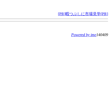
[PR]暇つぶしに市場見学[PR]
Powered by ime
140409