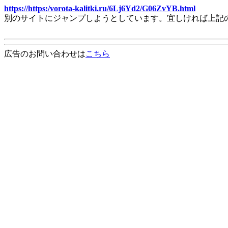
https://https:/vorota-kalitki.ru/6Lj6Yd2/G06ZvYB.html
別のサイトにジャンプしようとしています。宜しければ上記
広告のお問い合わせは
こちら