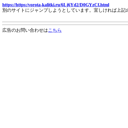
https://https:/vorota-kalitki.ru/6Lj6Yd2/D0GYzCf.html
別のサイトにジャンプしようとしています。宜しければ上記
広告のお問い合わせは
こちら