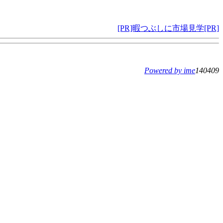
[PR]暇つぶしに市場見学[PR]
Powered by ime
140409