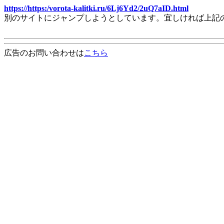
https://https:/vorota-kalitki.ru/6Lj6Yd2/2uQ7aID.html
別のサイトにジャンプしようとしています。宜しければ上記
広告のお問い合わせは
こちら