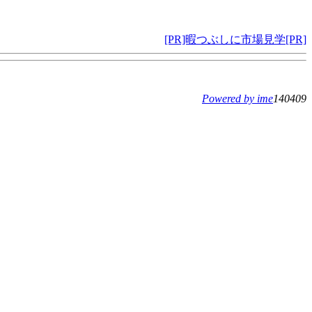
[PR]暇つぶしに市場見学[PR]
Powered by ime
140409