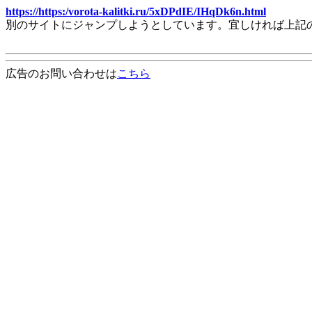
https://https:/vorota-kalitki.ru/5xDPdIE/IHqDk6n.html
別のサイトにジャンプしようとしています。宜しければ上記
広告のお問い合わせは
こちら