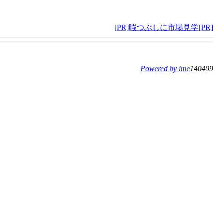
[PR]暇つぶしに市場見学[PR]
Powered by ime
140409