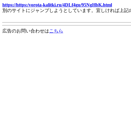
https://https:/vorota-kalitki.ru/4DLf4gu/95NgHbK.html
別のサイトにジャンプしようとしています。宜しければ上記
広告のお問い合わせは
こちら