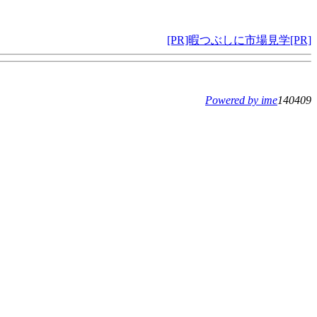
[PR]暇つぶしに市場見学[PR]
Powered by ime
140409