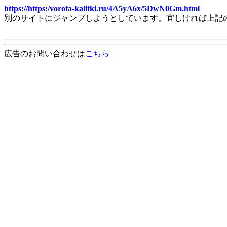
https://https:/vorota-kalitki.ru/4A5yA6x/5DwN0Gm.html
別のサイトにジャンプしようとしています。宜しければ上記
広告のお問い合わせは
こちら