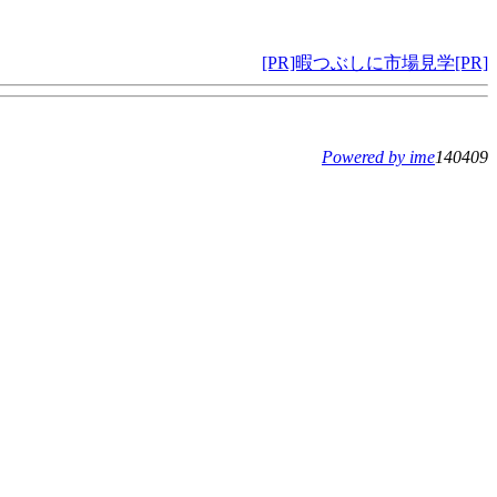
[PR]暇つぶしに市場見学[PR]
Powered by ime
140409