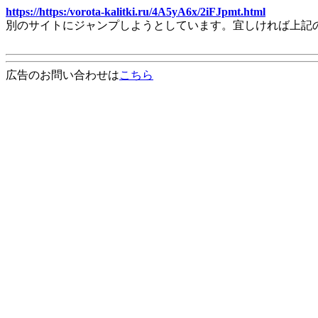
https://https:/vorota-kalitki.ru/4A5yA6x/2iFJpmt.html
別のサイトにジャンプしようとしています。宜しければ上記
広告のお問い合わせは
こちら