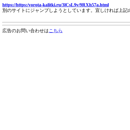
https://https:/vorota-kalitki.ru/3lCsL9v/9RXh57a.html
別のサイトにジャンプしようとしています。宜しければ上記
広告のお問い合わせは
こちら