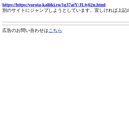
https://https:/vorota-kalitki.ru/1g37atY/JLiy62n.html
別のサイトにジャンプしようとしています。宜しければ上記
広告のお問い合わせは
こちら