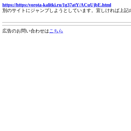
https://https:/vorota-kalitki.ru/1g37atY/ACuUjbE.html
別のサイトにジャンプしようとしています。宜しければ上記
広告のお問い合わせは
こちら