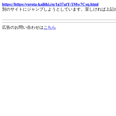
https://https:/vorota-kalitki.ru/1g37atY/1Mw7Csq.html
別のサイトにジャンプしようとしています。宜しければ上記
広告のお問い合わせは
こちら