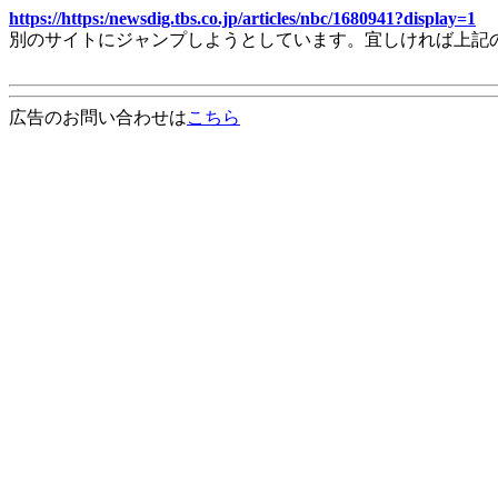
https://https:/newsdig.tbs.co.jp/articles/nbc/1680941?display=1
別のサイトにジャンプしようとしています。宜しければ上記
広告のお問い合わせは
こちら