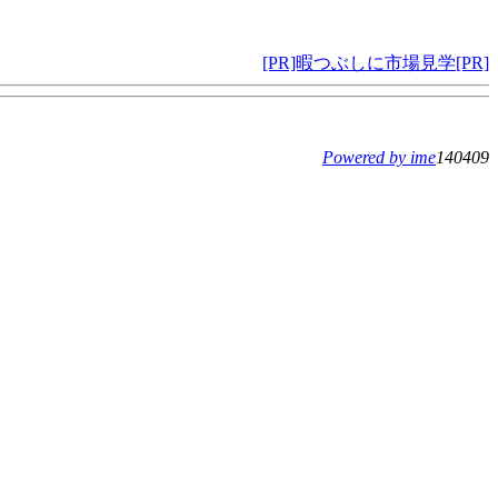
[PR]暇つぶしに市場見学[PR]
Powered by ime
140409