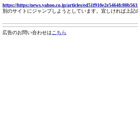
https://https:/news.yahoo.co.jp/articles/ed51f910e2e5464fc80b5
別のサイトにジャンプしようとしています。宜しければ上記
広告のお問い合わせは
こちら