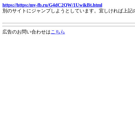
https://https:/my-fb.ru/G4dC2QW/1UwikBt.html
別のサイトにジャンプしようとしています。宜しければ上記
広告のお問い合わせは
こちら