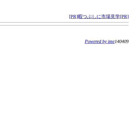
[PR]暇つぶしに市場見学[PR]
Powered by ime
140409