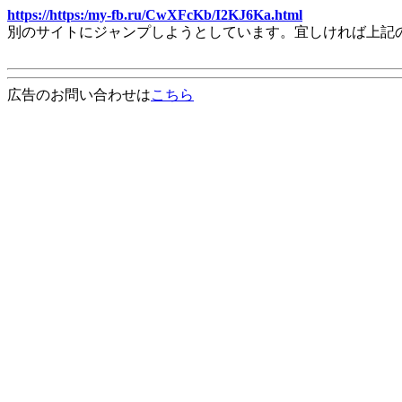
https://https:/my-fb.ru/CwXFcKb/I2KJ6Ka.html
別のサイトにジャンプしようとしています。宜しければ上記
広告のお問い合わせは
こちら