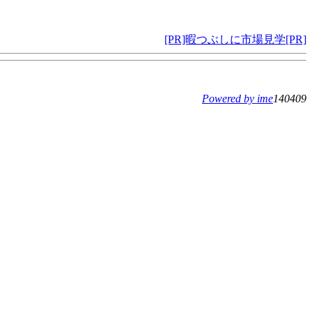
[PR]暇つぶしに市場見学[PR]
Powered by ime
140409