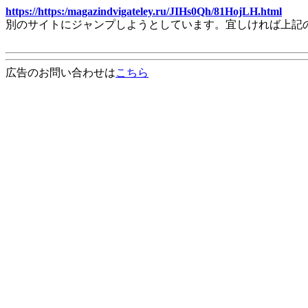
https://https:/magazindvigateley.ru/JIHs0Qh/81HojLH.html
別のサイトにジャンプしようとしています。宜しければ上記
広告のお問い合わせは
こちら