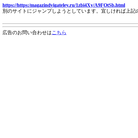
https://https:/magazindvigateley.ru/1zbi4Xy/A9FOtSb.html
別のサイトにジャンプしようとしています。宜しければ上記
広告のお問い合わせは
こちら