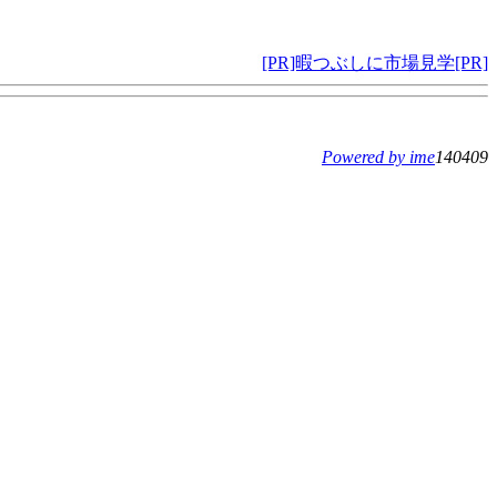
[PR]暇つぶしに市場見学[PR]
Powered by ime
140409