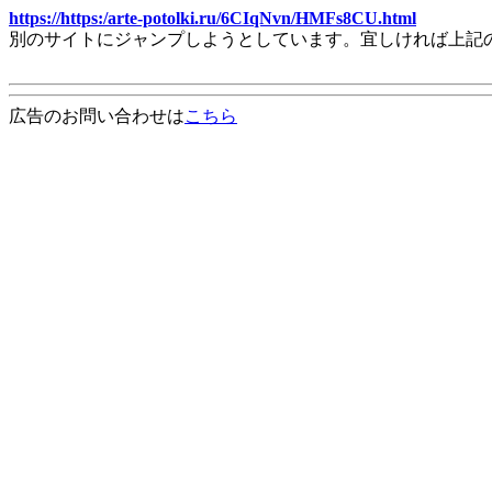
https://https:/arte-potolki.ru/6CIqNvn/HMFs8CU.html
別のサイトにジャンプしようとしています。宜しければ上記
広告のお問い合わせは
こちら