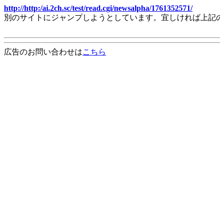
http://http:/ai.2ch.sc/test/read.cgi/newsalpha/1761352571/
別のサイトにジャンプしようとしています。宜しければ上記
広告のお問い合わせは
こちら