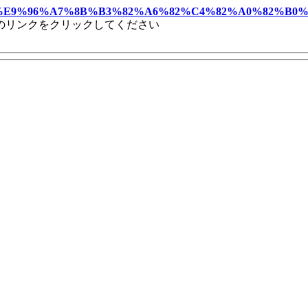
C%94%E9%96%A7%8B%B3%82%A6%82%C4%82%A0%82%B0
のリンクをクリックしてください