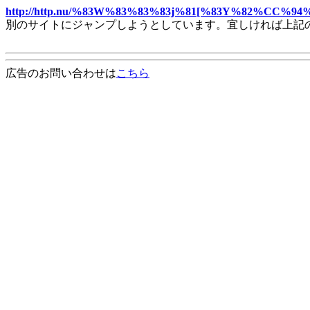
http://http.nu/%83W%83%83%83j%81[%83Y%82%C
別のサイトにジャンプしようとしています。宜しければ上記
広告のお問い合わせは
こちら