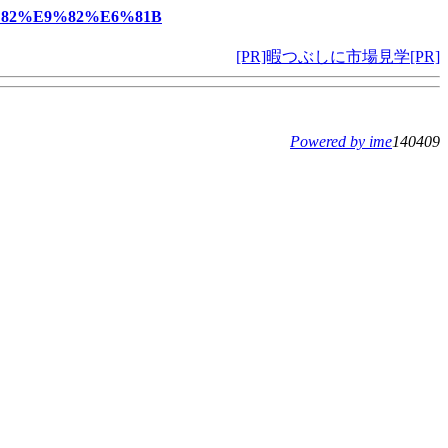
%82%E9%82%E6%81B
[PR]暇つぶしに市場見学[PR]
Powered by ime
140409