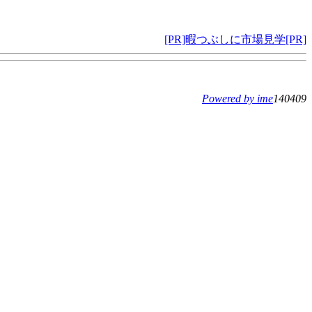
[PR]暇つぶしに市場見学[PR]
Powered by ime
140409