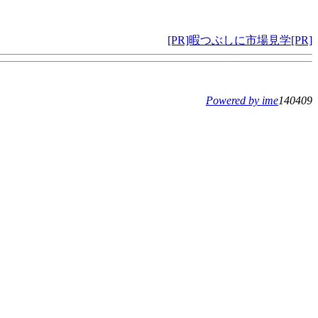
[PR]暇つぶしに市場見学[PR]
Powered by ime
140409