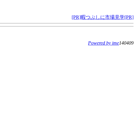
[PR]暇つぶしに市場見学[PR]
Powered by ime
140409