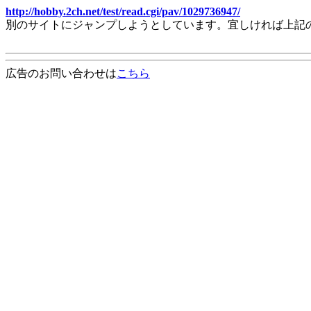
http://hobby.2ch.net/test/read.cgi/pav/1029736947/
別のサイトにジャンプしようとしています。宜しければ上記
広告のお問い合わせは
こちら