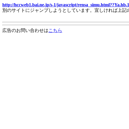
http://hccweb1.bai.ne.jp/s-1/javascript/rensa_simu.html??Ya.hb
別のサイトにジャンプしようとしています。宜しければ上記
広告のお問い合わせは
こちら