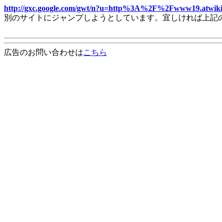
http://gxc.google.com/gwt/n?u=http%3A%2F%2Fwww19.atwi
別のサイトにジャンプしようとしています。宜しければ上記
広告のお問い合わせは
こちら