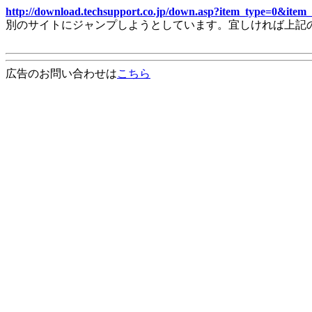
http://download.techsupport.co.jp/down.asp?item_type=0&ite
別のサイトにジャンプしようとしています。宜しければ上記
広告のお問い合わせは
こちら