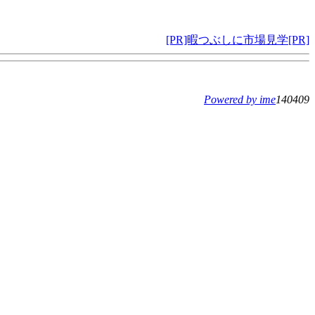
[PR]暇つぶしに市場見学[PR]
Powered by ime
140409