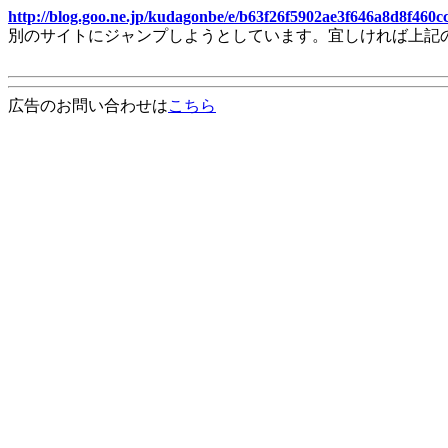
http://blog.goo.ne.jp/kudagonbe/e/b63f26f5902ae3f646a8d8f460c
別のサイトにジャンプしようとしています。宜しければ上記
広告のお問い合わせは
こちら